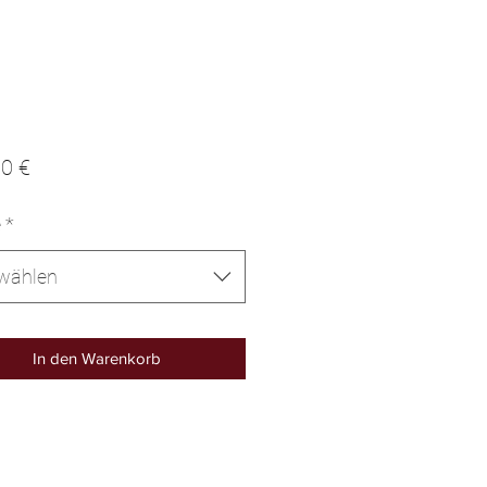
Preis
0 €
e
*
wählen
In den Warenkorb