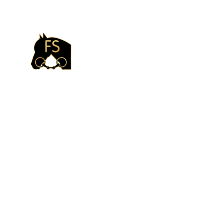
FabisS
P
FERDE
G
EBISS
B
IBLIOTHEK