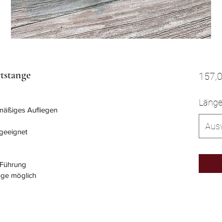
tstange
157,0
Läng
hmäßiges Aufliegen
Aus
 geeignet
e Führung
nge möglich