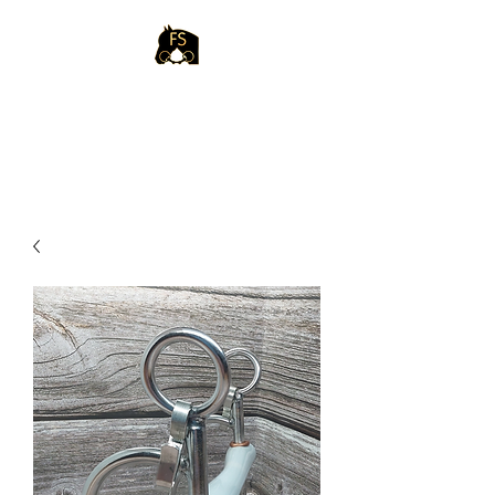
FabisS
P
FERDE
G
EBISS
B
IBLIOTHEK