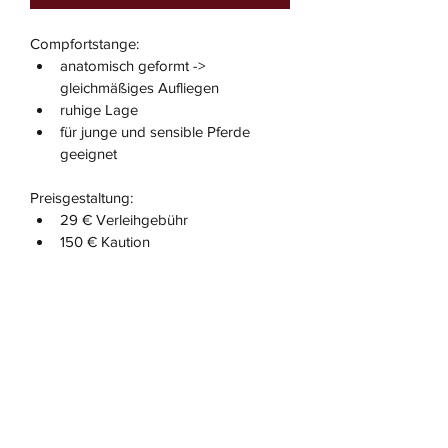
Compfortstange:
anatomisch geformt ->  
gleichmäßiges Aufliegen
ruhige Lage
für junge und sensible Pferde 
geeignet
Preisgestaltung:
29 € Verleihgebühr
150 € Kaution
Eigenschaften
Material: lebensmittelechter Kunststoff
Breite: 20 mm
Härte: soft